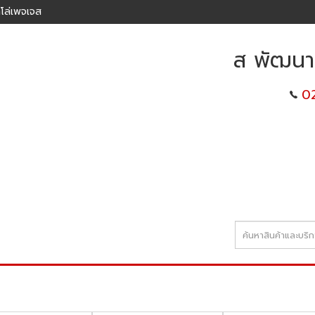
โล่เพจเจส
ส พัฒนาเ
0